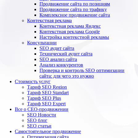
Продвижение сайта по позициям
Продвижение сайта по трафику
Комплексное продвижение сайта
Контекстная реклама
Контекстная реклама Яндекс
Контекстная реклама Google
Настройка контекстной рекламы
Консультации
SEO аудит сайта
Технический аудит сайта
SEO анализ сайта
Анализ конкурентов
Проверка и контроль SEO оптимизации
сайта: для чего это нужно
Стоимость услуг
Тариф SEO Region
Тариф SEO Standart
Тариф SEO Plus
Тариф SEO Expert
Все о СЕО-продвижении
SEO Новости
SEO блог
SEO статьи
Самостоятельное продвижение
Оптимизация сайта