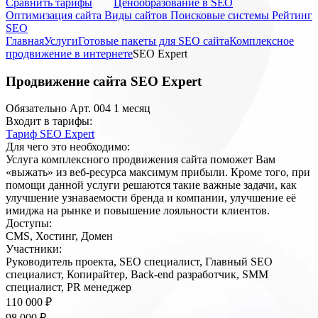
Cравнить тарифы
Ценообразование в SEO
Оптимизация сайта
Виды сайтов
Поисковые системы
Рейтинг
SEO
Главная
Услуги
Готовые пакеты для SEO сайта
Комплексное
продвижение в интернете
SEO Expert
Продвижение сайта
SEO Expert
Обязательно
Арт. 004
1 месяц
Входит в тарифы:
Тариф SEO Expert
Для чего это необходимо:
Услуга комплексного продвижения сайта поможет Вам
«выжать» из веб-ресурса максимум прибыли. Кроме того, при
помощи данной услуги решаются такие важные задачи, как
улучшение узнаваемости бренда и компании, улучшение её
имиджа на рынке и повышение лояльности клиентов.
Доступы:
CMS, Хостинг, Домен
Участники:
Руководитель проекта, SEO специалист, Главный SEO
специалист, Копирайтер, Back-end разработчик, SMM
специалист, PR менеджер
110 000 ₽
98 000 ₽