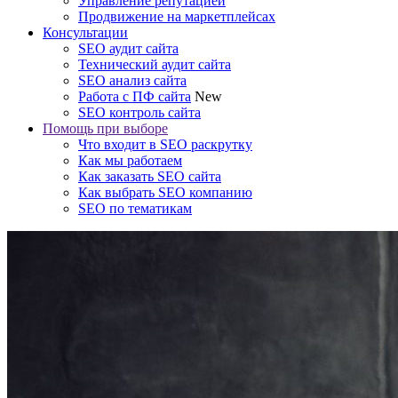
Управление репутацией
Продвижение на маркетплейсах
Консультации
SEO аудит сайта
Технический аудит сайта
SEO анализ сайта
Работа с ПФ сайта
New
SEO контроль сайта
Помощь при выборе
Что входит в SEO раскрутку
Как мы работаем
Как заказать SEO сайта
Как выбрать SEO компанию
SEO по тематикам