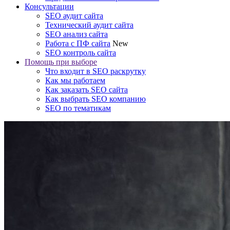
Консультации
SEO аудит сайта
Технический аудит сайта
SEO анализ сайта
Работа с ПФ сайта
New
SEO контроль сайта
Помощь при выборе
Что входит в SEO раскрутку
Как мы работаем
Как заказать SEO сайта
Как выбрать SEO компанию
SEO по тематикам